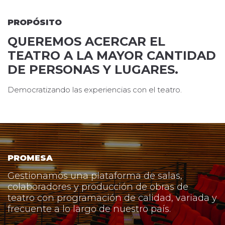
PROPÓSITO
QUEREMOS ACERCAR EL
TEATRO
A LA MAYOR CANTIDAD
DE
PERSONAS Y LUGARES.
Democratizando las experiencias con el teatro.
PROMESA
Gestionamos una plataforma de salas,
colaboradores
y producción de obras de
teatro con programación
de calidad, variada y
frecuente a lo largo de nuestro
país.