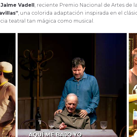
 Jaime Vadell
, reciente Premio Nacional de Artes de 
avillas”
, una colorida adaptación inspirada en el clásic
encia teatral tan mágica como musical.