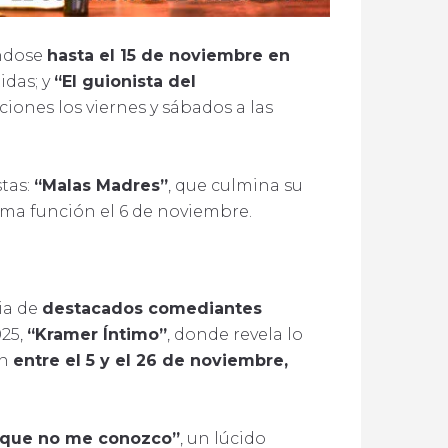
ndose
hasta el 15 de noviembre en
idas; y
“El guionista del
ciones los viernes y sábados a las
stas:
“Malas Madres”
, que culmina su
tima función el 6 de noviembre.
ia de
destacados comediantes
025,
“Kramer Íntimo”
, donde revela lo
án
entre el 5 y el 26 de noviembre,
o que no me conozco”
, un lúcido