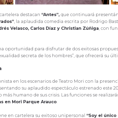
cartelera destacan
“Antes”,
que continuará presentá
rados”
, la aplaudida comedia escrita por Rodrigo Bast
rés Velasco, Carlos Díaz y Christian Zúñiga
, con fun
ma oportunidad para disfrutar de dos exitosas propue
exualidad secreta de los hombres”, que ofrecerá su úl
a
ista en los escenarios de Teatro Mori con la presenc
esentando su aplaudido espectáculo estrenado este 2
do más humano de sus crisis. Las funciones se realizar
ras en Mori Parque Arauco
.
ene en cartelera su exitoso unipersonal
“Soy el únic