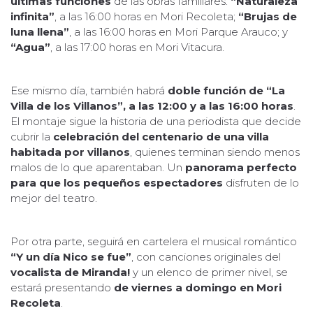
últimas funciones
de las obras familiares:
“Naturaleza
infinita”
, a las 16:00 horas en Mori Recoleta;
“Brujas de
luna llena”
, a las 16:00 horas en Mori Parque Arauco; y
“Agua”
, a las 17:00 horas en Mori Vitacura.
Ese mismo día, también habrá
doble función de “La
Villa de los Villanos”, a las 12:00 y a las 16:00 horas
.
El montaje sigue la historia de una periodista que decide
cubrir la
celebración del centenario de una villa
habitada por villanos
, quienes terminan siendo menos
malos de lo que aparentaban. Un
panorama perfecto
para que los pequeños espectadores
disfruten de lo
mejor del teatro.
Por otra parte, seguirá en cartelera el musical romántico
“Y un día Nico se fue”
, con canciones originales del
vocalista de Miranda!
y un elenco de primer nivel, se
estará presentando
de viernes a domingo en Mori
Recoleta
.