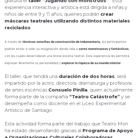
gratuita el
taller “Jugando con monstruos”
. Esta
experiencia interactiva y artística está dirigida a niñas y
niños de entre 9 y 11 años, quienes podrán
crear
máscaras teatrales utilizando distintos materiales
reciclados
.
A través de
técnicas sencillas de construcción de indumentaria
, los participantes
podrán echar a volar su imaginación dando vida a
seres monstruosos y fantásticos
,
con los cuales desarrollarán una breve escena teatral. Esta experiencia les permitirá
expresar libremente su personalidad y
explorar la riqueza de su mundo interior
.
El taller, que tendrá una
duración de dos horas
, será
impartido por la actriz, directora, dramaturga y profesora
de artes escénicas
Consuelo Pinilla
, quien actualmente
forma parte de la compañía
“Teatro Catástrofe”
y se
desempeña como docente en el Liceo Experimental
Artístico de Santiago.
Esta actividad forma parte del trabajo que Teatro Mori
ha estado desarrollando gracias al
Programa de Apoyo
a Organizaciones Culturales Colaboradoras