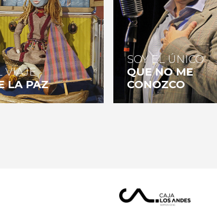
SOY EL ÚNICO
L VIAJE
QUE NO ME
E LA PAZ
CONOZCO