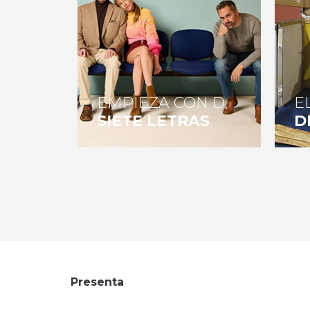
EMPIEZA CON D,
E
SIETE LETRAS
D
Presenta